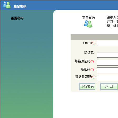
码；编
:
验证码:
 :
 :
: